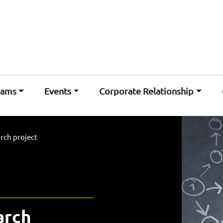
rams
Events
Corporate Relationship
rch project
rch 