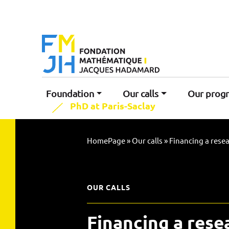
Foundation
Our calls
Our prog
PhD at Paris-Saclay
HomePage
»
Our calls
»
Financing a resea
OUR CALLS
Financing a resea