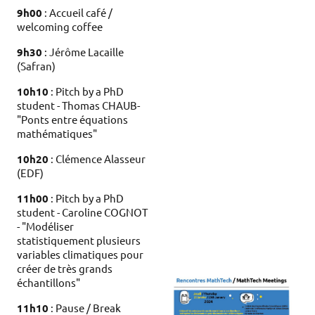
9h00
: Accueil café /
welcoming coffee
9h30
: Jérôme Lacaille
(Safran)
10h10
: Pitch by a PhD
student - Thomas CHAUB-
"Ponts entre équations
mathématiques"
10h20
: Clémence Alasseur
(EDF)
11h00
: Pitch by a PhD
student - Caroline COGNOT
- "Modéliser
statistiquement plusieurs
variables climatiques pour
créer de très grands
échantillons"
11h10
: Pause / Break