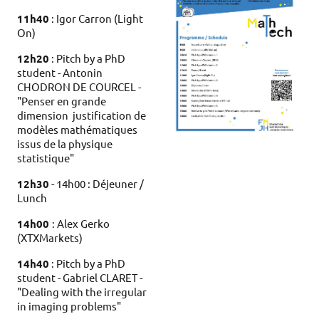
11h40
: Igor Carron (Light
On)
12h20
: Pitch by a PhD
student - Antonin
CHODRON DE COURCEL -
"Penser en grande
dimension justification de
modèles mathématiques
issus de la physique
statistique"
12h30
- 14h00 : Déjeuner /
Lunch
14h00
: Alex Gerko
(XTXMarkets)
14h40
: Pitch by a PhD
student - Gabriel CLARET -
"Dealing with the irregular
in imaging problems"