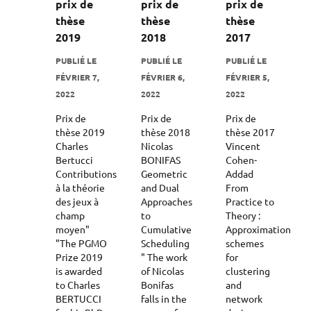
prix de
prix de
prix de
thèse
thèse
thèse
2019
2018
2017
PUBLIÉ LE
PUBLIÉ LE
PUBLIÉ LE
FÉVRIER 7,
FÉVRIER 6,
FÉVRIER 5,
2022
2022
2022
Prix de
Prix de
Prix de
thèse 2019
thèse 2018
thèse 2017
Charles
Nicolas
Vincent
Bertucci
BONIFAS
Cohen-
Contributions
Geometric
Addad
à la théorie
and Dual
From
des jeux à
Approaches
Practice to
champ
to
Theory :
moyen"
Cumulative
Approximation
"The PGMO
Scheduling
schemes
Prize 2019
" The work
for
is awarded
of Nicolas
clustering
to Charles
Bonifas
and
BERTUCCI
falls in the
network