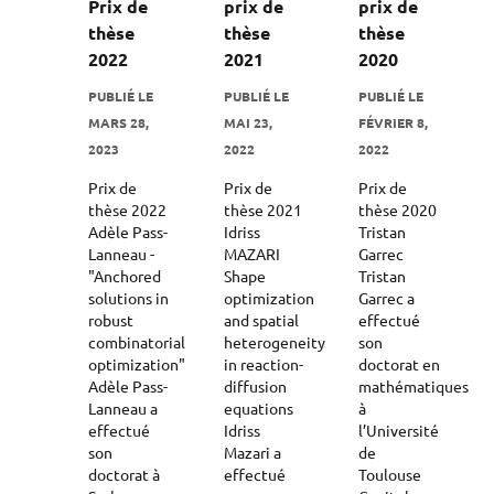
Prix de
prix de
prix de
thèse
thèse
thèse
2022
2021
2020
PUBLIÉ LE
PUBLIÉ LE
PUBLIÉ LE
MARS 28,
MAI 23,
FÉVRIER 8,
2023
2022
2022
Prix de
Prix de
Prix de
thèse 2022
thèse 2021
thèse 2020
Adèle Pass-
Idriss
Tristan
Lanneau -
MAZARI
Garrec
"Anchored
Shape
Tristan
solutions in
optimization
Garrec a
robust
and spatial
effectué
combinatorial
heterogeneity
son
optimization"
in reaction-
doctorat en
Adèle Pass-
diffusion
mathématiques
Lanneau a
equations
à
effectué
Idriss
l’Université
son
Mazari a
de
doctorat à
effectué
Toulouse