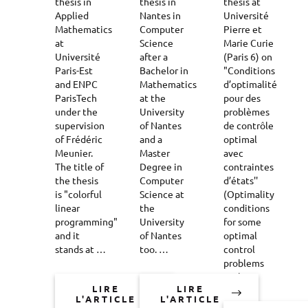
thesis in
thesis in
thesis at
Applied
Nantes in
Université
Mathematics
Computer
Pierre et
at
Science
Marie Curie
Université
after a
(Paris 6) on
Paris-Est
Bachelor in
"Conditions
and ENPC
Mathematics
d’optimalité
ParisTech
at the
pour des
under the
University
problèmes
supervision
of Nantes
de contrôle
of Frédéric
and a
optimal
Meunier.
Master
avec
The title of
Degree in
contraintes
the thesis
Computer
d’états''
is "colorful
Science at
(Optimality
linear
the
conditions
programming"
University
for some
and it
of Nantes
optimal
stands at …
too. …
control
problems
with …
LIRE
LIRE
L'ARTICLE
L'ARTICLE