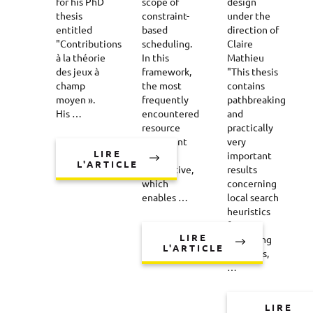
for his PhD
scope of
design
thesis
constraint-
under the
entitled
based
direction of
"Contributions
scheduling.
Claire
à la théorie
In this
Mathieu
des jeux à
framework,
"This thesis
champ
the most
contains
moyen ».
frequently
pathbreaking
His …
encountered
and
resource
practically
constraint
very
LIRE
is the
important
L'ARTICLE
cumulative,
results
which
concerning
enables …
local search
heuristics
for
LIRE
clustering
L'ARTICLE
(k-means,
…
LIRE