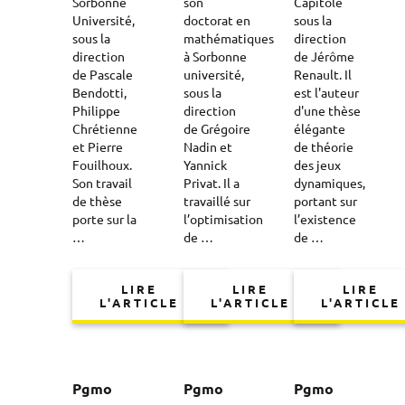
Sorbonne
son
Capitole
Université,
doctorat en
sous la
sous la
mathématiques
direction
direction
à Sorbonne
de Jérôme
de Pascale
université,
Renault. Il
Bendotti,
sous la
est l'auteur
Philippe
direction
d'une thèse
Chrétienne
de Grégoire
élégante
et Pierre
Nadin et
de théorie
Fouilhoux.
Yannick
des jeux
Son travail
Privat. Il a
dynamiques,
de thèse
travaillé sur
portant sur
porte sur la
l’optimisation
l’existence
…
de …
de …
LIRE
LIRE
LIRE
L'ARTICLE
L'ARTICLE
L'ARTICLE
Pgmo
Pgmo
Pgmo