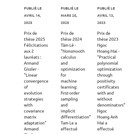
PUBLIÉ LE
PUBLIÉ LE
PUBLIÉ LE
AVRIL 14,
MARS 25,
AVRIL 13,
2025
2025
2023
Prix de
Prix de
Prix de
thèse 2025
thèse 2024
thèse 2023
Félicitations
Tâm Lê -
Ngoc
aux 2
"Nonsmooth
Hoang Mai -
lauréats :
calculus
"Practical
Armand
and
polynomial
Gissler -
optimization
optimization
"Linear
for
through
convergence
machine
positivity
of
learning:
certificates
evolution
first-order
with and
strategies
sampling
without
with
and
denominators"
covariance
implicit
Ngoc
matrix
differentiation"
Hoang Anh
adaptation"
Tam Le a
Mai a
Armand
effectué
effectué