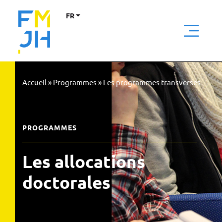
FR
Accueil
»
Programmes
»
Les programmes transverses
PROGRAMMES
Les allocations
doctorales