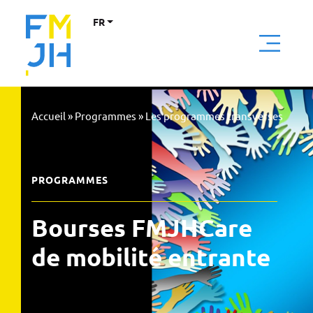
FR
Accueil
»
Programmes
»
Les programmes transverses
PROGRAMMES
Bourses FMJHCare
de mobilité entrante