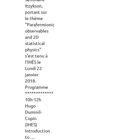
Itzykson,
portant sur
le thème
"Parafermionic
observables
and 2D
statistical
physics"
s'est tenu à
l'IHÉS le
Lundi 22
janvier
2018.
Programme
*************
10h-12h
Hugo
Duminil-
Copin
(IHES)
Introduction
to …