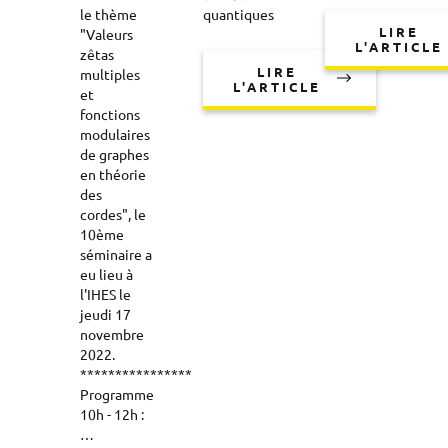
le thème
quantiques
LIRE
"Valeurs
L'ARTICLE
zêtas
LIRE
multiples
L'ARTICLE
et
fonctions
modulaires
de graphes
en théorie
des
cordes", le
10ème
séminaire a
eu lieu à
l'IHES le
jeudi 17
novembre
2022.
****************
Programme
10h - 12h :
…