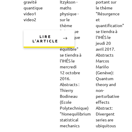
gravité
Itzykson -
portant sur
quantique
maths
le thème
video1
physique -
"Résurgence
video2
sur le
et
thème
quantification"
"Physique
se tiendra à
LIRE
statistique
l'IHÉS le
L'ARTICLE
hors
jeudi 20
équilibre"
avril 2017.
se tiendra à
Abstracts
l'IHÉS le
Marcos
mercredi
Mariño
12 octobre
(Genève):
2016.
Quantum
Abstracts :
theory and
Thierry
non-
Bodineau
perturbative
(Ecole
effects
Polytechnique)
Abstract:
"Nonequilibrium
Divergent
statistical
series are
mechanics
ubiquitous
…
…