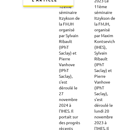
L'ARTICLE
2024 Le
2023 Le
12ème
11ème
séminaire
séminaire
Itzykson de
Itzykson de
la FMJH
la FMJH,
organisé
organisé
par Sylvain
par Maxim
Ribault
Kontsevich
(IPhT
(IHES),
Saclay) et
Sylvain
Pierre
Ribault
Vanhove
(IPhT
(IPhT
Saclay) et
Saclay),
Pierre
s'est
Vanhove
déroulé le
(IPhT
27
Saclay),
novembre
s'est
2024 à
déroulé le
l'IHES. Il
lundi 20
portait sur
novembre
des progrès
2023 à
récents
l'IHES. Il