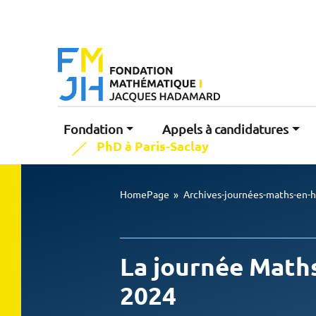
Fondation
Appels à candidatures
PhD à Paris-Saclay
HomePage
»
Archives-journées-maths-en-
La journée Math
2024