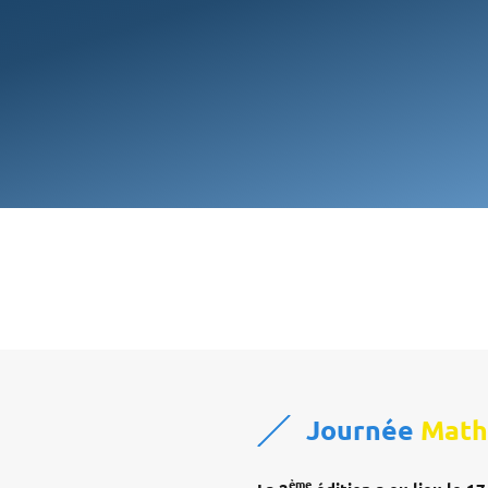
Journée
Math
ème