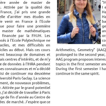
ière année de master de
"M
s. Attirée par la qualité des
I 
France, j’ai pris une grande
H
celle d’arrêter mes études en
Ha
e venir en France à l’Ecole
ba
que pour faire une première
ge
 master de mathématiques
an
, financée par la FMJH. Les
or
sés à l’Ecole Polytechnique ne
c
aciles, et mes difficultés en
en
iciles au début. Mais ces cours
Arithmetics, Geometry" (AAG
aient beaucoup de domaines et
prolonged to the second year, 
s centres d’intérêts, et de m’y
AAG program proposes interesti
yse de données à l’INRA pendant
topics in the first semester a
mes connaissances et m’a décidé
During the first semester I ha
oisi de continuer ma deuxième
continue in the same spirit.
ersité Paris-Saclay. La science
ment, de nouveaux problèmes,
 Attirée par le grand potentiel
j'ai décidé de travailler à Paris
age de fin d'année au Centre de
nées de marché. J'espère que ce