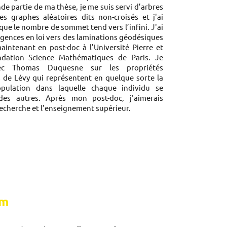
nde partie de ma thèse, je me suis servi d’arbres
s graphes aléatoires dits non-croisés et j'ai
ue le nombre de sommet tend vers l’infini. J'ai
ences en loi vers des laminations géodésiques
aintenant en post-doc à l'Université Pierre et
ndation Science Mathématiques de Paris. Je
avec Thomas Duquesne sur les propriétés
 de Lévy qui représentent en quelque sorte la
pulation dans laquelle chaque individu se
es autres. Après mon post-doc, j'aimerais
recherche et l’enseignement supérieur.
um