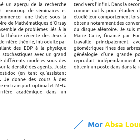
é un aperçu de la recherche
tend vers l’infini. Dans la seco
 à beaucoup de séminaires et
comme outils pour étudier de
 commencer une thèse sous la
étudié leur comportement lorsq
oire de Mathématiques d'Orsay
obtenu notamment des converg
ensemble de problèmes liés à la
du disque aléatoire. Je suis m
la théorie récente des Jeux à
Marie Curie, financé par Fo
rnière théorie, introduite par
travaille principalement 
 allant des EDP à la physique
géométriques fines des arbres
ls stochastiques avec un grand
généalogie d’une grande po
é différents modèles sous des
reproduit indépendamment d
 sur la densité des agents. Juste
obtenir un poste dans dans la 
t-doc (en tant qu'assistant
is. Je donne des cours à des
he en transport optimal et MFG.
arrière académique dans un
Mor
Absa Lo