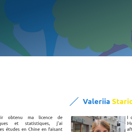
Valeriia
Stari
oir obtenu ma licence de
I 
ques et statistiques, j’ai
Mo
es études en Chine en faisant
af