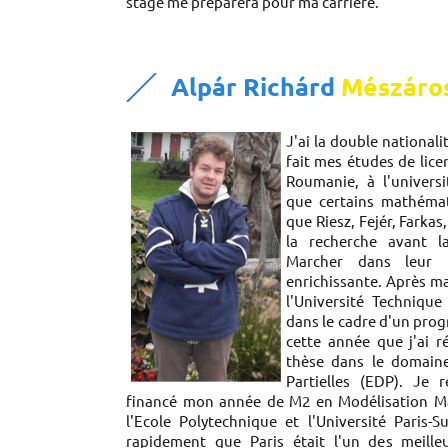
stage me préparera pour ma carrière.
Alpár Richárd
Mészáro
J'ai la double nationali
fait mes études de lic
Roumanie, à l'univers
que certains mathémati
que Riesz, Fejér, Farkas
la recherche avant l
Marcher dans leur 
enrichissante. Après ma
l'Université Techniqu
dans le cadre d'un pro
cette année que j'ai r
thèse dans le domain
Partielles (EDP). Je
financé mon année de M2 en Modélisation Ma
l'Ecole Polytechnique et l'Université Paris
rapidement que Paris était l'un des meille