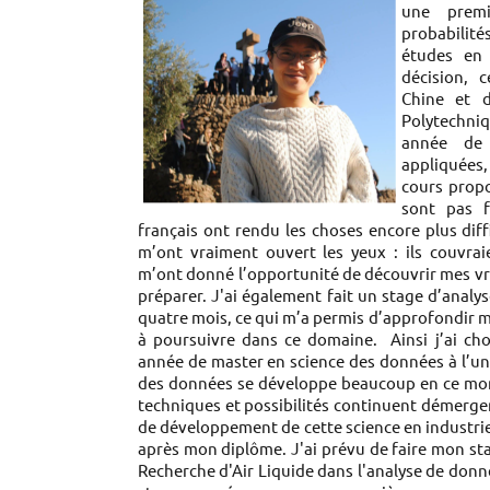
une prem
probabilité
études en 
décision, 
Chine et d
Polytechni
année de
appliquées
cours propo
sont pas f
français ont rendu les choses encore plus diff
m’ont vraiment ouvert les yeux : ils couvr
m’ont donné l’opportunité de découvrir mes vrai
préparer. J'ai également fait un stage d’anal
quatre mois, ce qui m’a permis d’approfondir 
à poursuivre dans ce domaine. Ainsi j’ai ch
année de master en science des données à l’univ
des données se développe beaucoup en ce mo
techniques et possibilités continuent démerger.
de développement de cette science en industrie, 
après mon diplôme. J'ai prévu de faire mon st
Recherche d'Air Liquide dans l'analyse de don