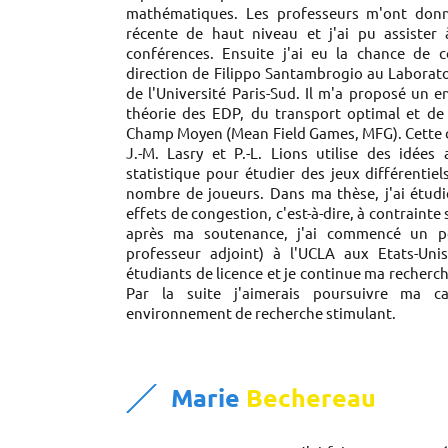
mathématiques. Les professeurs m'ont donn
récente de haut niveau et j'ai pu assister
conférences. Ensuite j'ai eu la chance de
direction de Filippo Santambrogio au Laborat
de l'Université Paris-Sud. Il m'a proposé un 
théorie des EDP, du transport optimal et de 
Champ Moyen (Mean Field Games, MFG). Cette de
J.-M. Lasry et P.-L. Lions utilise des idées
statistique pour étudier des jeux différentie
nombre de joueurs. Dans ma thèse, j'ai étudi
effets de congestion, c'est-à-dire, à contrainte
après ma soutenance, j'ai commencé un pos
professeur adjoint) à l'UCLA aux Etats-Un
étudiants de licence et je continue ma recherc
Par la suite j'aimerais poursuivre ma c
environnement de recherche stimulant.
Marie
Bechereau