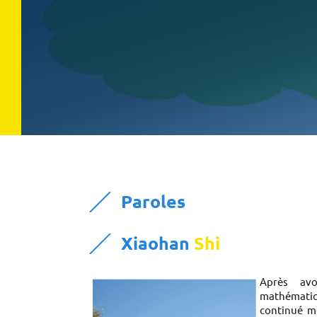
Paroles
Xiaohan
Shi
Après av
mathémati
continué m