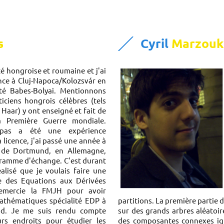
s
Cyril
Marzouk
té hongroise et roumaine et j'ai
ence à Cluj-Napoca/Kolozsvár en
ité Babes-Bolyai. Mentionnons
ciens hongrois célèbres (tels
, Haar) y ont enseigné et fait de
a Première Guerre mondiale.
pas a été une expérience
 licence, j'ai passé une année à
e de Dortmund, en Allemagne,
gramme d'échange. C'est durant
éalisé que je voulais faire une
e des Equations aux Dérivées
 remercie la FMJH pour avoir
thématiques spécialité EDP à
partitions. La première partie
-Sud. Je me suis rendu compte
sur des grands arbres aléatoires
urs endroits pour étudier les
des composantes connexes ignif