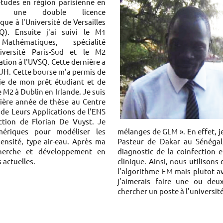
études en région parisienne en
r une double licence
e à l'Université de Versailles
). Ensuite j'ai suivi le M1
athématiques, spécialité
iversité Paris-Sud et le M2
ation à l'UVSQ. Cette dernière a
MJH. Cette bourse m'a permis de
ie de mon prêt étudiant et de
 M2 à Dublin en Irlande. Je suis
ière année de thèse au Centre
de Leurs Applications de l'ENS
ction de Florian De Vuyst. Je
mériques pour modéliser les
mélanges de GLM ». En effet, je
ensité, type air-eau. Après ma
Pasteur de Dakar au Sénégal,
cherche et développement en
diagnostic de la coinfection
 actuelles.
clinique. Ainsi, nous utilison
l'algorithme EM mais plutot a
j'aimerais faire une ou deu
chercher un poste à l'universit